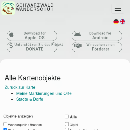
SCHWARZWALD
WANDERSCHUH
Toggle
Download for
Download for
Apple iOS
Android
Unterstützen Sie das Projekt
Wir suchen einen
DONATE
Förderer
Alle Kartenobjekte
Zurück zur Karte
Meine Markierungen und Orte
Städte & Dorfe
Objekte anzeigen
Alle
Wasserquelle / Brunnen
Gipfel