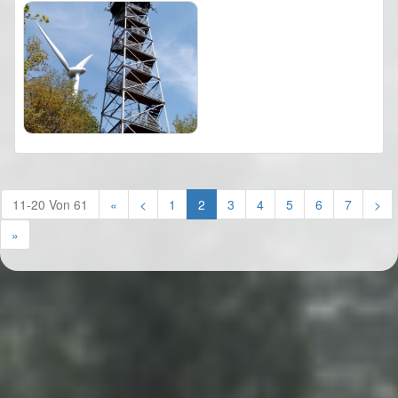
(current)
11-20 Von 61
«
<
1
2
3
4
5
6
7
>
»