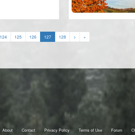
(current)
124
125
126
127
128
>
»
About
Contact
Privacy Policy
Terms of Use
Forum
C