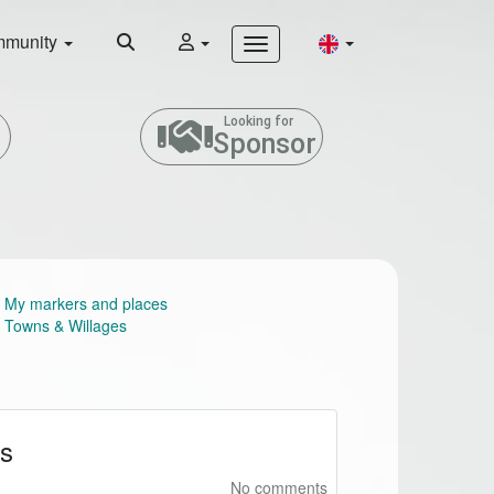
munity
Looking for
Sponsor
My markers and places
Towns & Willages
ls
No comments