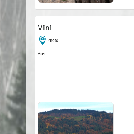
Viini
Photo
Viini