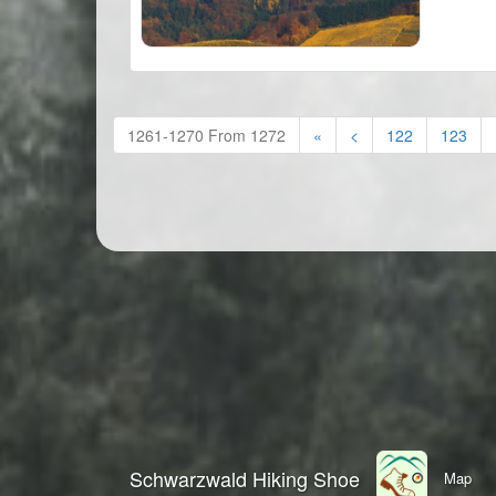
1261-1270 From 1272
«
<
122
123
Schwarzwald Hiking Shoe
Map