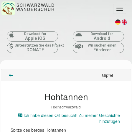
SCHWARZWALD
WANDERSCHUH
Toggle
Download for
Download for
Apple iOS
Android
Unterstützen Sie das Projekt
Wir suchen einen
DONATE
Förderer
Gipfel
Hohtannen
Hochschwarzwald
Ich habe diesen Ort besucht! Zu meiner Geschichte
hinzufügen
Spitze des berges Hohtannen