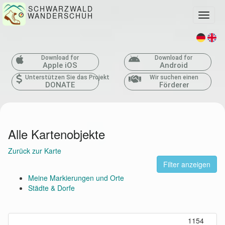
SCHWARZWALD
WANDERSCHUH
Toggle
Download for
Download for
Apple iOS
Android
Unterstützen Sie das Projekt
Wir suchen einen
DONATE
Förderer
Alle Kartenobjekte
Zurück zur Karte
Filter anzeigen
Meine Markierungen und Orte
Städte & Dorfe
1154