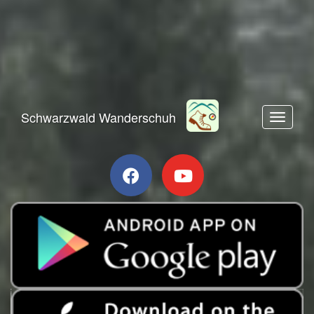
Schwarzwald Wanderschuh
Toggle n