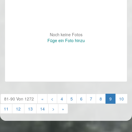
Noch keine Fotos
Füge ein Foto hinzu
(current)
81-90 Von 1272
«
<
4
5
6
7
8
9
10
11
12
13
14
>
»