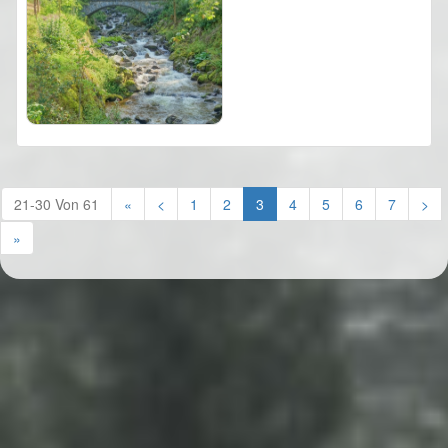
(current)
21-30 Von 61
«
<
1
2
3
4
5
6
7
>
»