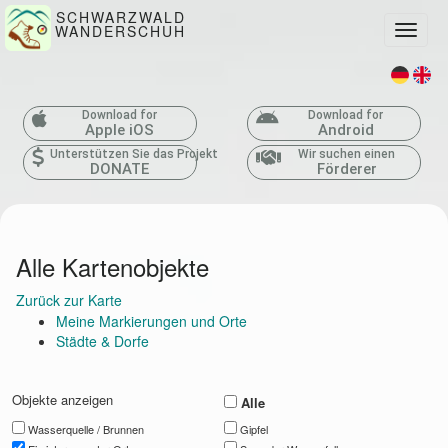
SCHWARZWALD
WANDERSCHUH
Toggle
Download for
Download for
Apple iOS
Android
Unterstützen Sie das Projekt
Wir suchen einen
DONATE
Förderer
Alle Kartenobjekte
Zurück zur Karte
Meine Markierungen und Orte
Städte & Dorfe
Objekte anzeigen
Alle
Wasserquelle / Brunnen
Gipfel