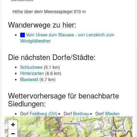
Höhe über dem Meeresspiegel 970 m
Wanderwege zu hier:
Vom Ursee zum Stausee - von Lenzkirch zum
Windgfällweiher
Die nächsten Dorfe/Städte:
Schluchsee
(5.1 km)
Hinterzarten
(6.6 km)
Blasiwald
(6.7 km)
Wettervorhersage für benachbarte
Siedlungen:
Dorf
Feldberg (Ort)
Dorf
Breitnau
Dorf
Wieden
+
−