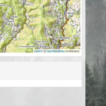
Leaflet
| ©
OpenStreetMap
contributors