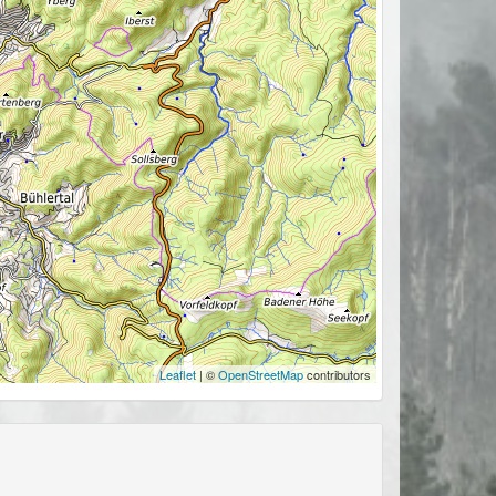
Leaflet
| ©
OpenStreetMap
contributors