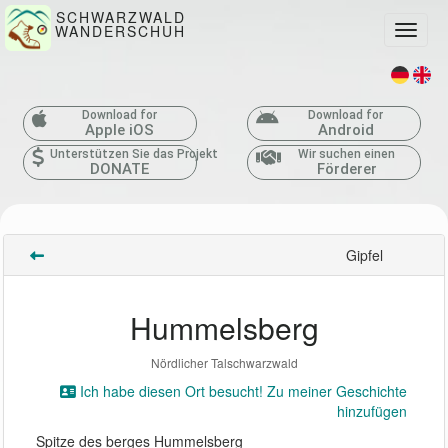
SCHWARZWALD
WANDERSCHUH
Toggle
Download for
Download for
Apple iOS
Android
Unterstützen Sie das Projekt
Wir suchen einen
DONATE
Förderer
Gipfel
Hummelsberg
Nördlicher Talschwarzwald
Ich habe diesen Ort besucht! Zu meiner Geschichte
hinzufügen
Spitze des berges Hummelsberg