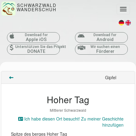
SCHWARZWALD
WANDERSCHUH
Toggle
Download for
Download for
Apple iOS
Android
Unterstützen Sie das Projekt
Wir suchen einen
DONATE
Förderer
Gipfel
Hoher Tag
Mittlerer Schwarzwald
Ich habe diesen Ort besucht! Zu meiner Geschichte
hinzufügen
Spitze des berges Hoher Tag