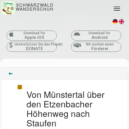
SCHWARZWALD
WANDERSCHUH
Toggle
Download for
Download for
Apple iOS
Android
Unterstützen Sie das Projekt
Wir suchen einen
DONATE
Förderer
Von Münstertal über
den Etzenbacher
Höhenweg nach
Staufen