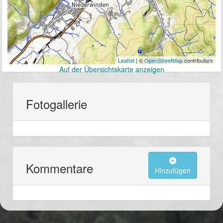
Leaflet
| ©
OpenStreetMap
contributors
Auf der Übersichtskarte anzeigen
Fotogallerie
Kommentare
Hinzufügen