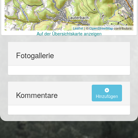
Leaflet
| ©
OpenStreetMap
contributors
Auf der Übersichtskarte anzeigen
Fotogallerie
Kommentare
Hinzufügen