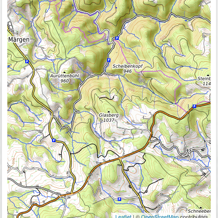
Leaflet
| ©
OpenStreetMap
contributors