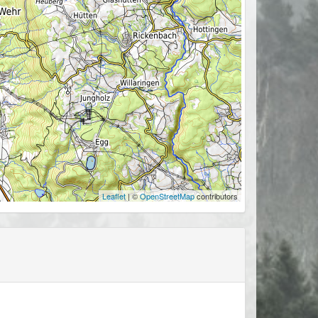
Leaflet
| ©
OpenStreetMap
contributors