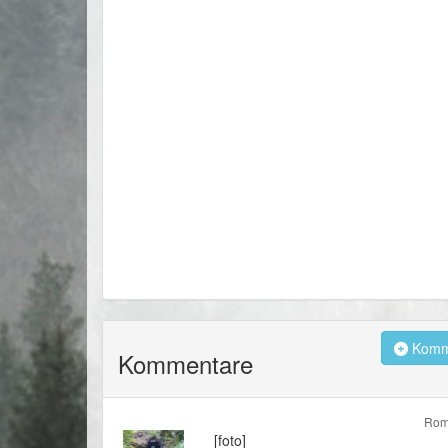
Komme
Kommentare
Rom
[foto]