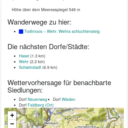
Höhe über dem Meeresspiegel 548 m
Wanderwege zu hier:
Todtmoos – Wehr. Wehra schluchtensteig
Die nächsten Dorfe/Städte:
Hasel
(1.3 km)
Wehr
(2.2 km)
Schwörstadt
(6.9 km)
Wettervorhersage für benachbarte
Siedlungen:
Dorf
Neuenweg
Dorf
Wieden
Dorf
Feldberg (Ort)
+
−