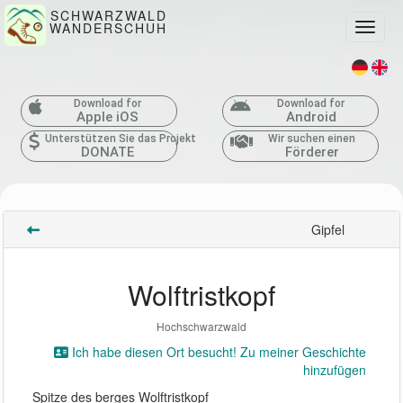
SCHWARZWALD
WANDERSCHUH
Toggle
Download for
Download for
Apple iOS
Android
Unterstützen Sie das Projekt
Wir suchen einen
DONATE
Förderer
Gipfel
Wolftristkopf
Hochschwarzwald
Ich habe diesen Ort besucht! Zu meiner Geschichte
hinzufügen
Spitze des berges Wolftristkopf