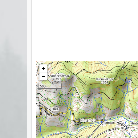
+
−
500 m