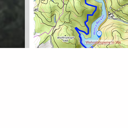
Hasel
Wehratalsperre in We