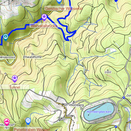
Gersbacher Wasserfal
Wehratalbrücke
Tunnel
Peterlgraben-Wasserf