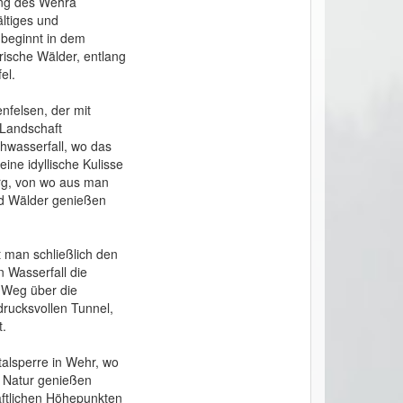
ng des Wehra 
ltiges und 
beginnt in dem 
ische Wälder, entlang 
l. 

felsen, der mit 
Landschaft 
wasserfall, wo das 
ine idyllische Kulisse 
rg, von wo aus man 
d Wälder genießen 
man schließlich den 
 Wasserfall die 
 Weg über die 
rucksvollen Tunnel, 
.

alsperre in Wehr, wo 
Natur genießen 
aftlichen Höhepunkten 