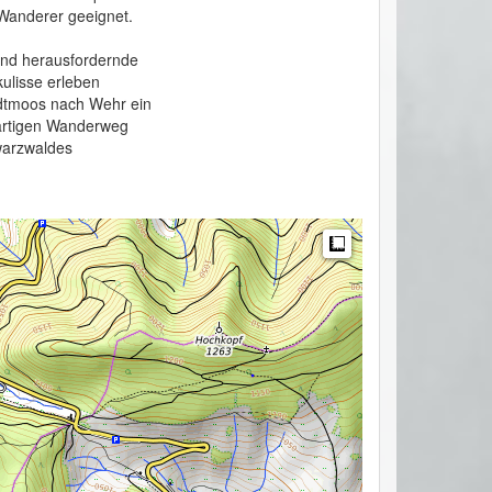
Wanderer geeignet.

und herausfordernde 
lisse erleben 
dtmoos nach Wehr ein 
artigen Wanderweg 
warzwaldes 
Measure