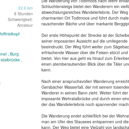
Die Wanderung von Todtmoos nach Wehr entla
Schluchtensteigs bietet den Wanderern ein vielfä
22.6 km
abwechslungsreiches Wandelerlebnis. Der Weg 
8 Stunden
charmanten Ort Todtmoos und führt durch maler
Schwierigkeit:
rauschender Bäche und über markante Berggipfe
Amateur
olftristkopf
Der erste Höhepunkt der Strecke ist der Scheiben
seiner imposanten Aussicht auf die umliegende 
beeindruckt. Der Weg führt weiter zum Sägebach
erfrischende Wasser über die Felsen stürzt und e
nnel
,
Burg
bietet. Von hier aus geht es hinauf zum Erlenbe
atalbrücke
,
einen atemberaubenden Blick über die Täler un
kann.

Nach einer anspruchsvollen Wanderung erreicht 
:
Gersbacher Wasserfall, der mit seinem tosenden
Wanderer in seinen Bann zieht. Weiter führt der
imposante Wehratalbrücke und durch einen eind
der das Wandelerlebnis noch spannender macht
Die Wanderung endet schließlich bei der Wehrat
man am Ufer des Stausees entspannen und die 
kann. Der Weg bietet eine Vielzahl von landsch