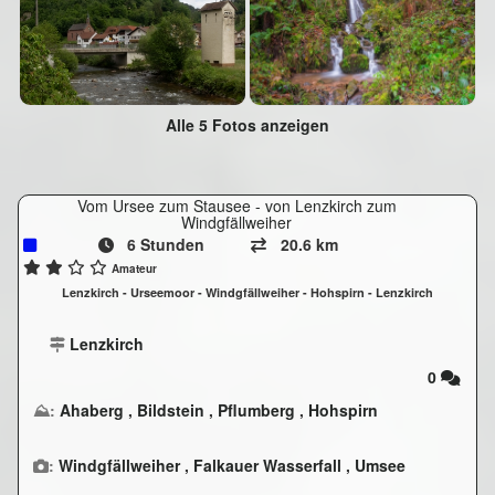
Alle 5 Fotos anzeigen
Vom Ursee zum Stausee - von Lenzkirch zum
Windgfällweiher
6 Stunden
20.6 km
Amateur
Lenzkirch - Urseemoor - Windgfällweiher - Hohspirn - Lenzkirch
Lenzkirch
0
⛰:
Ahaberg
,
Bildstein
,
Pflumberg
,
Hohspirn
:
Windgfällweiher
,
Falkauer Wasserfall
,
Umsee