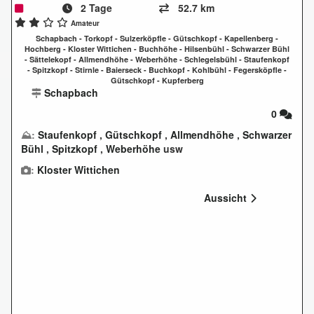
2 Tage
52.7 km
Amateur
Schapbach - Torkopf - Sulzerköpfle - Gütschkopf - Kapellenberg -
Hochberg - Kloster Wittichen - Buchhöhe - Hilsenbühl - Schwarzer Bühl
- Sättelekopf - Allmendhöhe - Weberhöhe - Schlegelsbühl - Staufenkopf
- Spitzkopf - Stirnle - Baierseck - Buchkopf - Kohlbühl - Fegersköpfle -
Gütschkopf - Kupferberg
Schapbach
0
⛰:
Staufenkopf
,
Gütschkopf
,
Allmendhöhe
,
Schwarzer
Bühl
,
Spitzkopf
,
Weberhöhe
usw
:
Kloster Wittichen
Aussicht