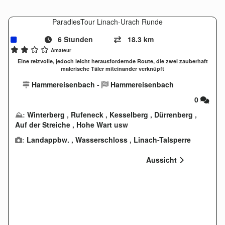
ParadiesTour Linach-Urach Runde
6 Stunden
18.3 km
Amateur
Eine reizvolle, jedoch leicht herausfordernde Route, die zwei zauberhaft
malerische Täler miteinander verknüpft
Hammereisenbach
-
Hammereisenbach
0
⛰:
Winterberg
,
Rufeneck
,
Kesselberg
,
Dürrenberg
,
Auf der Streiche
,
Hohe Wart
usw
:
Landappbw.
,
Wasserschloss
,
Linach-Talsperre
Aussicht