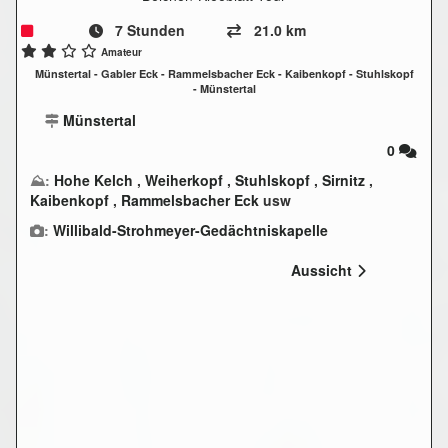
7 Stunden
21.0 km
Amateur
Münstertal - Gabler Eck - Rammelsbacher Eck - Kaibenkopf - Stuhlskopf
- Münstertal
Münstertal
0
⛰:
Hohe Kelch
,
Weiherkopf
,
Stuhlskopf
,
Sirnitz
,
Kaibenkopf
,
Rammelsbacher Eck
usw
:
Willibald-Strohmeyer-Gedächtniskapelle
Aussicht