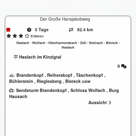
Der Große Hansjakobweg
5 Tage
92.4 km
Erfahren
Haslach - Wolfach - Oberharmersbach - Zell - Steinach - Biereck -
Haslach
Haslach im Kinzigtal
0
⛰:
Brandenkopf
,
Reiherskopf
,
Täschenkopf
,
Bühlerstein
,
Rieglesberg
,
Biereck
usw
:
Sendeturm Brandenkopf
,
Schloss Wolfach
,
Burg
Hausach
Aussicht