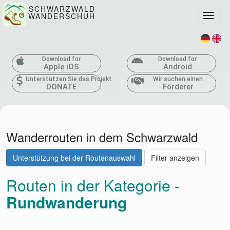
SCHWARZWALD
WANDERSCHUH
Toggle
Download for
Download for
Apple iOS
Android
Unterstützen Sie das Projekt
Wir suchen einen
DONATE
Förderer
Wanderrouten in dem Schwarzwald
Unterstützung bei der Routenauswahl
Filter anzeigen
Routen in der Kategorie -
Rundwanderung