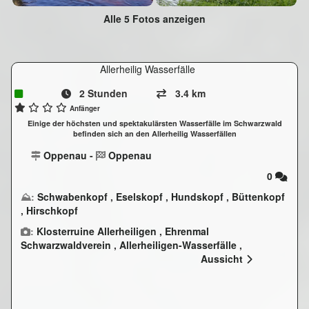
Alle 5 Fotos anzeigen
Allerheilig Wasserfälle
2 Stunden
3.4 km
Anfänger
Einige der höchsten und spektakulärsten Wasserfälle im Schwarzwald
befinden sich an den Allerheilig Wasserfällen
Oppenau
-
Oppenau
0
⛰:
Schwabenkopf
,
Eselskopf
,
Hundskopf
,
Büttenkopf
,
Hirschkopf
:
Klosterruine Allerheiligen
,
Ehrenmal
Schwarzwaldverein
,
Allerheiligen-Wasserfälle
,
Allerheiligen Lierbachtal Studentenfelsen
Aussicht