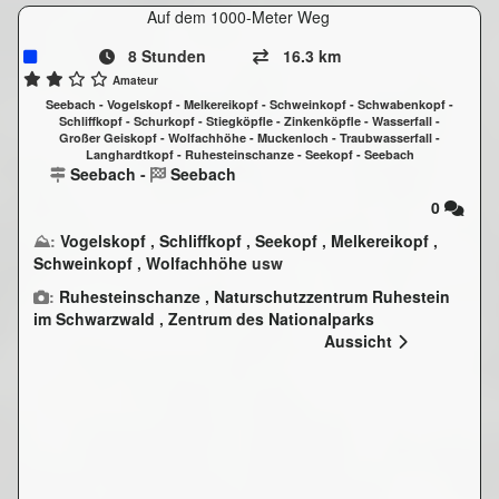
Auf dem 1000-Meter Weg
8 Stunden
16.3 km
Amateur
Seebach - Vogelskopf - Melkereikopf - Schweinkopf - Schwabenkopf -
Schliffkopf - Schurkopf - Stiegköpfle - Zinkenköpfle - Wasserfall -
Großer Geiskopf - Wolfachhöhe - Muckenloch - Traubwasserfall -
Langhardtkopf - Ruhesteinschanze - Seekopf - Seebach
Seebach
-
Seebach
0
⛰:
Vogelskopf
,
Schliffkopf
,
Seekopf
,
Melkereikopf
,
Schweinkopf
,
Wolfachhöhe
usw
:
Ruhesteinschanze
,
Naturschutzzentrum Ruhestein
im Schwarzwald
,
Zentrum des Nationalparks
Schwarzwald auf dem Ruhestein
,
Wasserfall
Aussicht
,
Muckenloch
,
Traubwasserfall