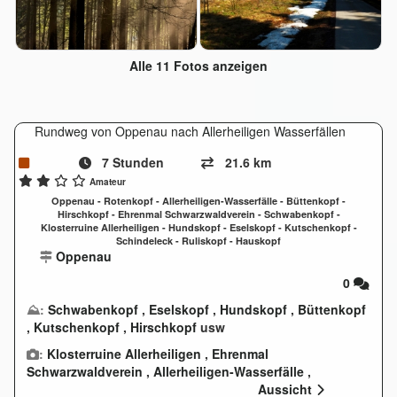
Alle 11 Fotos anzeigen
Rundweg von Oppenau nach Allerheiligen Wasserfällen
7 Stunden
21.6 km
Amateur
Oppenau - Rotenkopf - Allerheiligen-Wasserfälle - Büttenkopf -
Hirschkopf - Ehrenmal Schwarzwaldverein - Schwabenkopf -
Klosterruine Allerheiligen - Hundskopf - Eselskopf - Kutschenkopf -
Schindeleck - Ruliskopf - Hauskopf
Oppenau
0
⛰:
Schwabenkopf
,
Eselskopf
,
Hundskopf
,
Büttenkopf
,
Kutschenkopf
,
Hirschkopf
usw
:
Klosterruine Allerheiligen
,
Ehrenmal
Schwarzwaldverein
,
Allerheiligen-Wasserfälle
,
Allerheiligen Lierbachtal Studentenfelsen
Aussicht