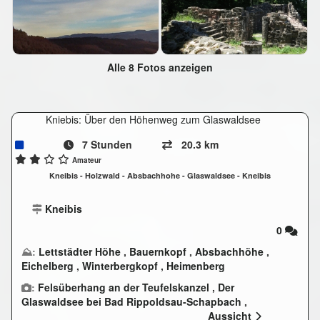
Alle 8 Fotos anzeigen
Kniebis: Über den Höhenweg zum Glaswaldsee
7 Stunden
20.3 km
Amateur
Kneibis - Holzwald - Absbachhohe - Glaswaldsee - Kneibis
Kneibis
0
⛰:
Lettstädter Höhe
,
Bauernkopf
,
Absbachhöhe
,
Eichelberg
,
Winterbergkopf
,
Heimenberg
:
Felsüberhang an der Teufelskanzel
,
Der
Glaswaldsee bei Bad Rippoldsau-Schapbach
,
nördlicher Absbach-Wasserfall
,
Rosshimmel-Wasserfall
Aussicht