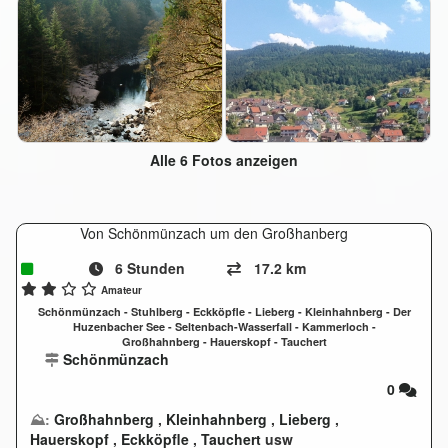
Alle 6 Fotos anzeigen
Von Schönmünzach um den Großhanberg
6 Stunden
17.2 km
Amateur
Schönmünzach - Stuhlberg - Eckköpfle - Lieberg - Kleinhahnberg - Der
Huzenbacher See - Seltenbach-Wasserfall - Kammerloch -
Großhahnberg - Hauerskopf - Tauchert
Schönmünzach
0
⛰:
Großhahnberg
,
Kleinhahnberg
,
Lieberg
,
Hauerskopf
,
Eckköpfle
,
Tauchert
usw