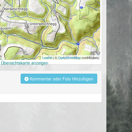
Leaflet
| ©
OpenStreetMap
contributors
 Übersichtskarte anzeigen
Kommentar oder Foto Hinzufügen